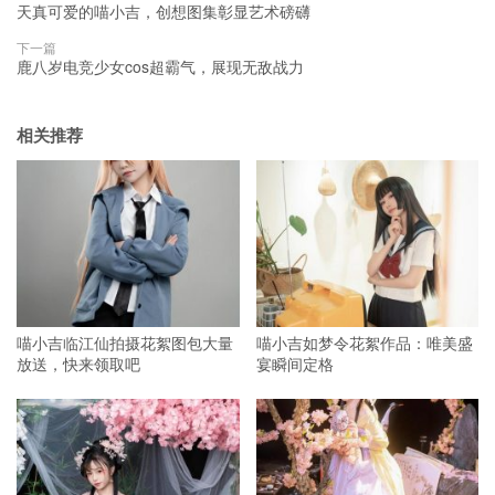
天真可爱的喵小吉，创想图集彰显艺术磅礴
下一篇
鹿八岁电竞少女cos超霸气，展现无敌战力
相关推荐
喵小吉临江仙拍摄花絮图包大量
喵小吉如梦令花絮作品：唯美盛
放送，快来领取吧
宴瞬间定格