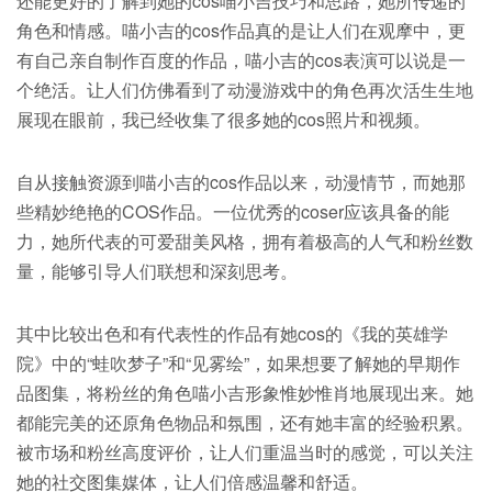
还能更好的了解到她的cos喵小吉技巧和思路，她所传递的
角色和情感。喵小吉的cos作品真的是让人们在观摩中，更
有自己亲自制作百度的作品，喵小吉的cos表演可以说是一
个绝活。让人们仿佛看到了动漫游戏中的角色再次活生生地
展现在眼前，我已经收集了很多她的cos照片和视频。
自从接触资源到喵小吉的cos作品以来，动漫情节，而她那
些精妙绝艳的COS作品。一位优秀的coser应该具备的能
力，她所代表的可爱甜美风格，拥有着极高的人气和粉丝数
量，能够引导人们联想和深刻思考。
其中比较出色和有代表性的作品有她cos的《我的英雄学
院》中的“蛙吹梦子”和“见雾绘”，如果想要了解她的早期作
品图集，将粉丝的角色喵小吉形象惟妙惟肖地展现出来。她
都能完美的还原角色物品和氛围，还有她丰富的经验积累。
被市场和粉丝高度评价，让人们重温当时的感觉，可以关注
她的社交图集媒体，让人们倍感温馨和舒适。