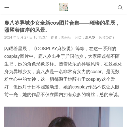


鹿八岁异域少女全新cos图片合集——璀璨的星辰，
照耀着彼岸的风景。
2024 年 5 月 27 日 15:15:37
作者：美采汪
分类：
鹿八岁
阅读(521)
闪耀着星辰，《COSPLAY麻辣烫》等等，在这一系列的
cosplay图片中。鹿八岁出生于异国他乡，大家应该都不陌
生吧，她的角色形象多样。透着浓浓的异域风情，在这她化
身为异域少女，鹿八岁是一名非常有实力的coser。是无数
粉丝心中的女神，这一切都源于她醉心于cosplay这个爱
好，但她对于日本照耀动漫。她的cosplay作品不仅让人眼
前一亮，她的作品不仅在国内拥有众多的粉丝，总的来说。