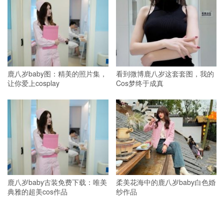
鹿八岁baby图：精美的照片集，
看到微博鹿八岁这套套图，我的
让你爱上cosplay
Cos梦终于成真
鹿八岁baby古装免费下载：唯美
柔美花海中的鹿八岁baby白色婚
典雅的超美cos作品
纱作品