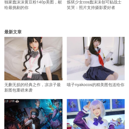
独家蠢沫沫黄豆粉140p美图，献
炼狱少女cos蠢沫沫创可贴战士
给最挑剔的你
笑哭：照片支持摄影爱好者
最新文章
无删无损的经典之作，凉凉子最
喵子nyakocos的精美图包送给你
新图包重磅来袭