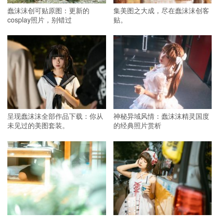
蠢沫沫创可贴原图：更新的
集美图之大成，尽在蠢沫沫创客
cosplay照片，别错过
贴。
呈现蠢沫沫全部作品下载：你从
神秘异域风情：蠢沫沫精灵国度
未见过的美图套装。
的经典照片赏析