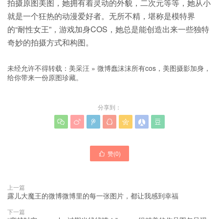
拍摄原图美图，她拥有着灵动的外貌，二次元等等，她从小
就是一个狂热的动漫爱好者。无所不精，堪称是模特界
的“耐性女王”，游戏加身COS，她总是能创造出来一些独特
奇妙的拍摄方式和构图。
未经允许不得转载：
美采汪
»
微博蠢沫沫所有cos，美图摄影加身，
给你带来一份原图珍藏。
分享到：







赞(
0
)

上一篇
露儿大魔王的微博微博里的每一张图片，都让我感到幸福
下一篇