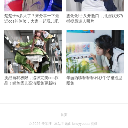
楚楚子w多大了？来分享一下最
雯粥粥i舌头开瓶口，用摄影技巧
近cos的体验，大家一起玩儿吧
捕捉最迷人照片
挑战自我极限，追求完美cos作
华丽西呱呀呀呀衬衫牛仔裙造型
品！鳗鱼霏儿高清图集更新啦
图集
首页
© 2026
美采汪
本站主题由
bnuyypeaa
提供