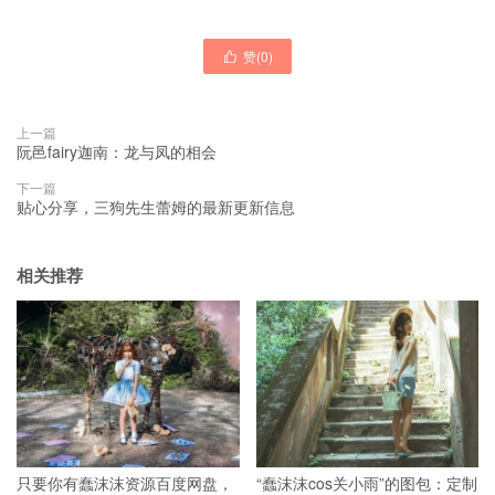
赞(
0
)

上一篇
阮邑fairy迦南：龙与凤的相会
下一篇
贴心分享，三狗先生蕾姆的最新更新信息
相关推荐
只要你有蠢沫沫资源百度网盘，
“蠢沫沫cos关小雨”的图包：定制