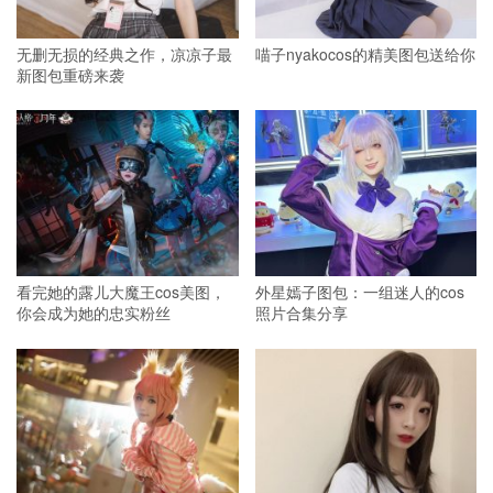
无删无损的经典之作，凉凉子最
喵子nyakocos的精美图包送给你
新图包重磅来袭
看完她的露儿大魔王cos美图，
外星嫣子图包：一组迷人的cos
你会成为她的忠实粉丝
照片合集分享