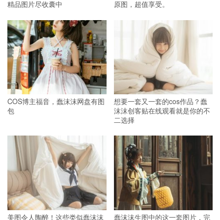
精品图片尽收囊中
原图，超值享受。
COS博主福音，蠢沫沫网盘有图
想要一套又一套的cos作品？蠢
包
沫沫创客贴在线观看就是你的不
二选择
美图令人陶醉！这些类似蠢沫沫
蠢沫沫生图中的这一套图片，完