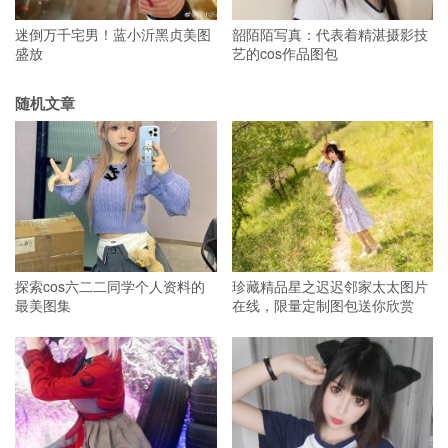
迷倒万千宅男！蓝小沂黑贞美图
韶陌陌写真：代表着精湛摄影技
盛放
艺的cos作品图包
随机文章
探索cos六二二同学个人资料的
珍藏精品星之迟迟邻家太太图片
最美图集
在线，限量定制图包送你欣赏