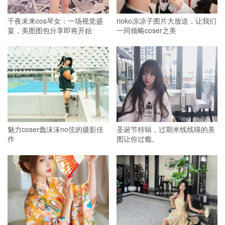
千夜未来cos琴女：一场视觉盛
rioko凉凉子图片大放送，让我们
宴，美图图包分享即将开始
一同领略coser之美
魅力coser蠢沫沫no弦的摄影佳
圣诞节特辑，过期米线线喵的美
作
图让你过瘾。