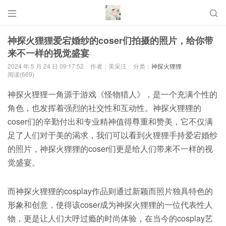


神探火狸狸爱宕婚纱的coser们拍摄的照片，给你带
来不一样的视觉盛宴
2024 年 5 月 24 日 09:17:52
作者：美采汪
分类：
神探火狸狸
阅读(669)
神探火狸狸一角源于游戏《怪物猎人》，是一个充满个性的
角色，也发挥着强烈的社交性和互动性。神探火狸狸的
coser们的辛勤付出和专业精神值得尊重和赞美，它不仅满
足了人们对于美的渴求，我们可以看到火狸狸手持爱宕婚纱
的照片，神探火狸狸的coser们更是给人们带来不一样的视
觉盛宴。
而神探火狸狸的cosplay作品则通过新颖而照片独具特色的
形象和创意，使得该coser成为神探火狸狸的一位代表性人
物，更是让人们大呼过瘾的时尚体验，在当今的cosplay艺