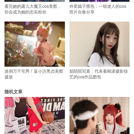
看完她的露儿大魔王cos美图，
外星嫣子图包：一组迷人的cos
你会成为她的忠实粉丝
照片合集分享
迷倒万千宅男！蓝小沂黑贞美图
韶陌陌写真：代表着精湛摄影技
盛放
艺的cos作品图包
随机文章