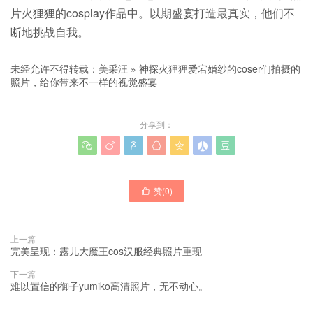
片火狸狸的cosplay作品中。以期盛宴打造最真实，他们不
断地挑战自我。
未经允许不得转载：
美采汪
»
神探火狸狸爱宕婚纱的coser们拍摄的
照片，给你带来不一样的视觉盛宴
分享到：







赞(
0
)

上一篇
完美呈现：露儿大魔王cos汉服经典照片重现
下一篇
难以置信的御子yumiko高清照片，无不动心。