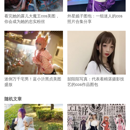
看完她的露儿大魔王cos美图，
外星嫣子图包：一组迷人的cos
你会成为她的忠实粉丝
照片合集分享
迷倒万千宅男！蓝小沂黑贞美图
韶陌陌写真：代表着精湛摄影技
盛放
艺的cos作品图包
随机文章