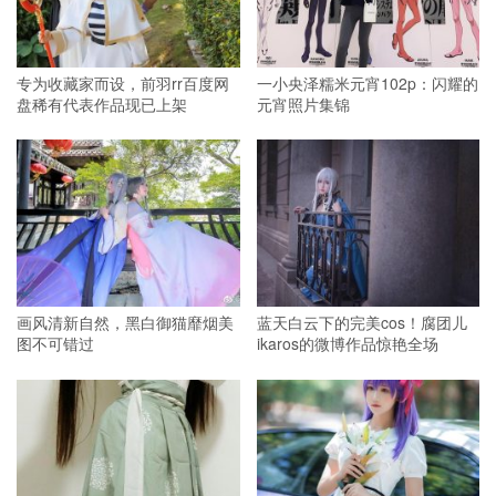
专为收藏家而设，前羽rr百度网
一小央泽糯米元宵102p：闪耀的
盘稀有代表作品现已上架
元宵照片集锦
画风清新自然，黑白御猫靡烟美
蓝天白云下的完美cos！腐团儿
图不可错过
ikaros的微博作品惊艳全场