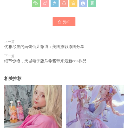







赞(
0
)

上一篇
优雅尽显的面饼仙儿微博：美图摄影原图分享
下一篇
细节惊艳，天城电子版瓜希酱带来最新cos作品
相关推荐