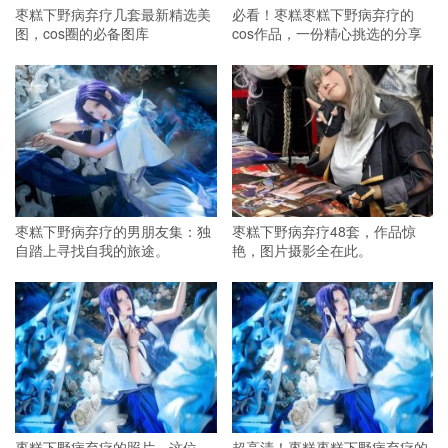
枣糕下野病弃疗几套最新精选美
必看！枣糕枣糕下野病弃疗的
图，cos圈的必备图库
cos作品，一份精心挑选的分享
枣糕下野病弃疗的男朋友集：独
枣糕下野病弃疗48套，作品惊
自踏上寻找自我的旅途。
艳，图片摄影全在此。
枣糕下野病弃疗的照片，这位
超高清！枣糕枣糕下野病弃疗的