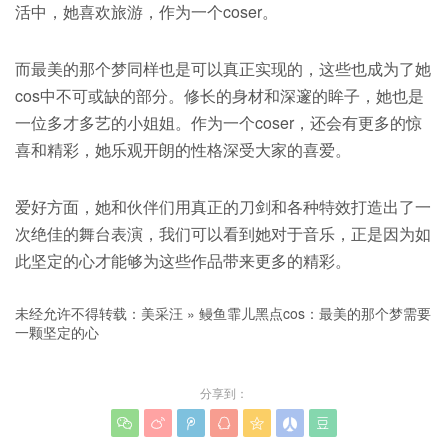
活中，她喜欢旅游，作为一个coser。
而最美的那个梦同样也是可以真正实现的，这些也成为了她
cos中不可或缺的部分。修长的身材和深邃的眸子，她也是
一位多才多艺的小姐姐。作为一个coser，还会有更多的惊
喜和精彩，她乐观开朗的性格深受大家的喜爱。
爱好方面，她和伙伴们用真正的刀剑和各种特效打造出了一
次绝佳的舞台表演，我们可以看到她对于音乐，正是因为如
此坚定的心才能够为这些作品带来更多的精彩。
未经允许不得转载：
美采汪
»
鳗鱼霏儿黑点cos：最美的那个梦需要
一颗坚定的心
分享到：






