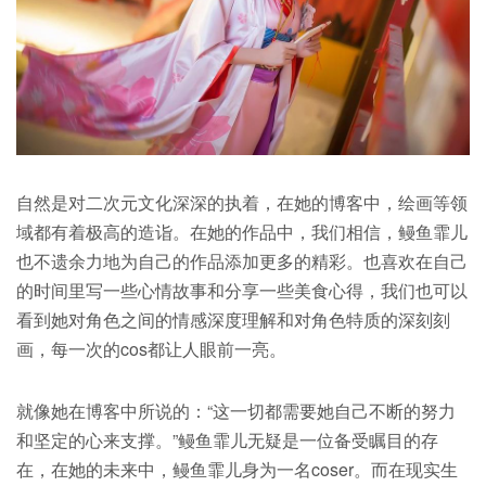
自然是对二次元文化深深的执着，在她的博客中，绘画等领
域都有着极高的造诣。在她的作品中，我们相信，鳗鱼霏儿
也不遗余力地为自己的作品添加更多的精彩。也喜欢在自己
的时间里写一些心情故事和分享一些美食心得，我们也可以
看到她对角色之间的情感深度理解和对角色特质的深刻刻
画，每一次的cos都让人眼前一亮。
就像她在博客中所说的：“这一切都需要她自己不断的努力
和坚定的心来支撑。”鳗鱼霏儿无疑是一位备受瞩目的存
在，在她的未来中，鳗鱼霏儿身为一名coser。而在现实生