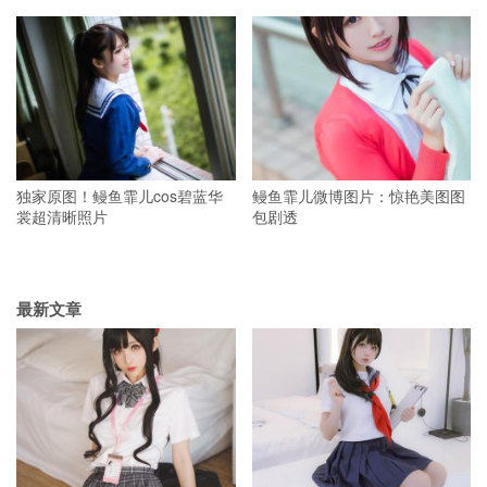
独家原图！鳗鱼霏儿cos碧蓝华
鳗鱼霏儿微博图片：惊艳美图图
裳超清晰照片
包剧透
最新文章