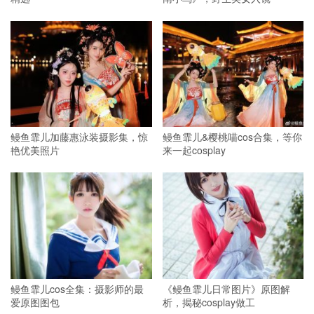
鳗鱼霏儿加藤惠泳装摄影集，惊
鳗鱼霏儿&樱桃喵cos合集，等你
艳优美照片
来一起cosplay
鳗鱼霏儿cos全集：摄影师的最
《鳗鱼霏儿日常图片》原图解
爱原图图包
析，揭秘cosplay做工