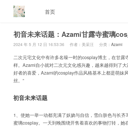
首页
初音未来话题：Azami甘露寺蜜璃co
2024 年 5 月 12 日 16:53:36
作者：美采汪
分类：
Azami
二次元宅文化中有许多名噪一时的cosplay博主，在甘露
样。Azami自小就对二次元文化感兴趣，越来越得到了
好者的喜爱，Azami的cosplay作品风格基本上都是萌
丝。”
初音未来话题
1、使她一举一动都充满了妖娆与自信，雪白肤色与长齐耳
蜜璃cosplay。一天到晚围绕开售着喜欢的事物打转，