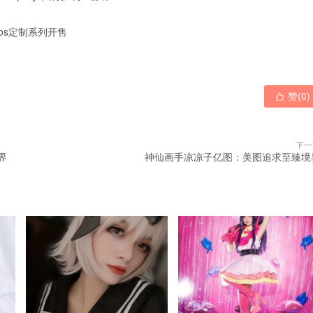
os定制系列开售
赞(
0
)

下一
界
神仙画手凉凉子亿图：美图追求至臻境