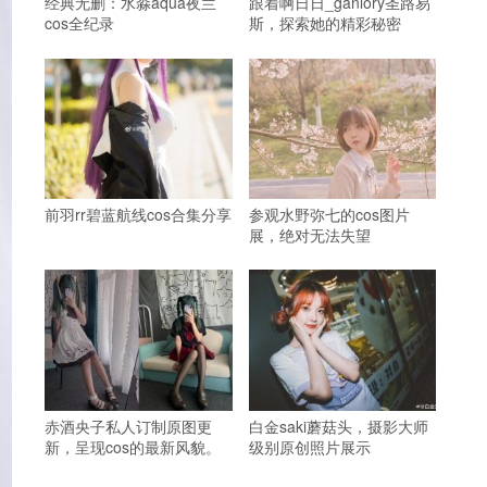
经典无删：水淼aqua夜兰
跟着啊日日_ganlory圣路易
cos全纪录
斯，探索她的精彩秘密
前羽rr碧蓝航线cos合集分享
参观水野弥七的cos图片
展，绝对无法失望
赤酒央子私人订制原图更
白金saki蘑菇头，摄影大师
新，呈现cos的最新风貌。
级别原创照片展示