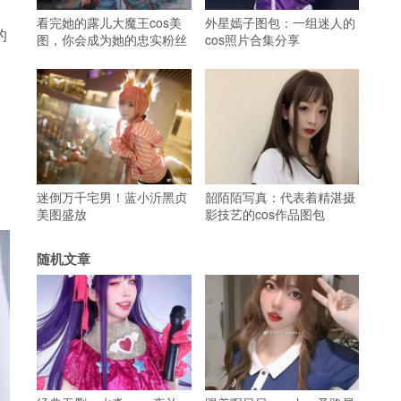
看完她的露儿大魔王cos美
外星嫣子图包：一组迷人的
的
图，你会成为她的忠实粉丝
cos照片合集分享
迷倒万千宅男！蓝小沂黑贞
韶陌陌写真：代表着精湛摄
美图盛放
影技艺的cos作品图包
随机文章