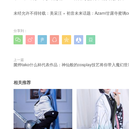
未经允许不得转载：
美采汪
»
初音未来话题：Azami甘露寺蜜璃c
分享到：







上一篇
菌烨tako什么杯代表作品：神仙般的cosplay技艺将你带入魔幻世
相关推荐