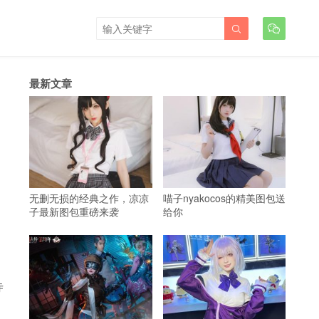


最新文章
无删无损的经典之作，凉凉
喵子nyakocos的精美图包送
子最新图包重磅来袭
给你
寺