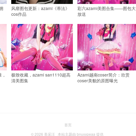
拥
风靡图包更新：azami《蒂法》
彩六azami美图合集——图包大
cos作品
放送
准，
极致收藏，azami san1110超高
Azami越南coser简介：欣赏
清美图集
coser美貌的原图曝光
首页
© 2026
美采汪
本站主题由
bnuyypeaa
提供