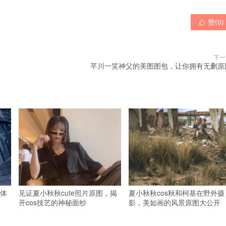
赞(
0
)

下一
芊川一笑神父的美图图包，让你拥有无删原
体
见证夏小秋秋cute照片原图，揭
夏小秋秋cos秋和柯基在野外摄
开cos技艺的神秘面纱
影，美如画的风景原图大公开