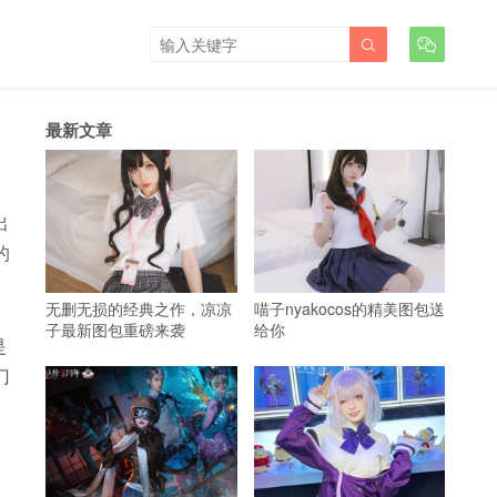


最新文章
出
的
无删无损的经典之作，凉凉
喵子nyakocos的精美图包送
子最新图包重磅来袭
给你
是
门