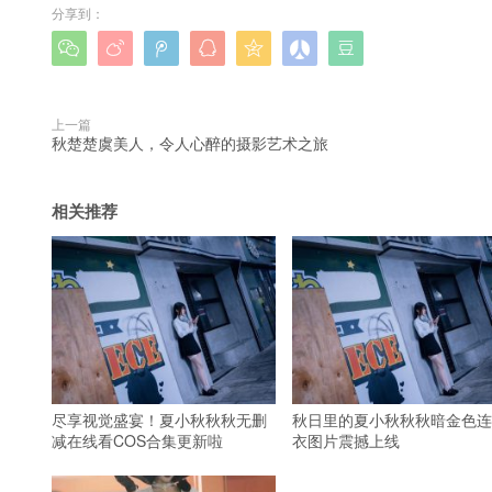
分享到：







上一篇
秋楚楚虞美人，令人心醉的摄影艺术之旅
相关推荐
尽享视觉盛宴！夏小秋秋秋无删
秋日里的夏小秋秋秋暗金色连
减在线看COS合集更新啦
衣图片震撼上线