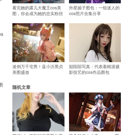
一
看完她的露儿大魔王cos美
外星嫣子图包：一组迷人的
图，你会成为她的忠实粉丝
cos照片合集分享
s
迷倒万千宅男！蓝小沂黑贞
韶陌陌写真：代表着精湛摄
美图盛放
影技艺的cos作品图包
断
随机文章