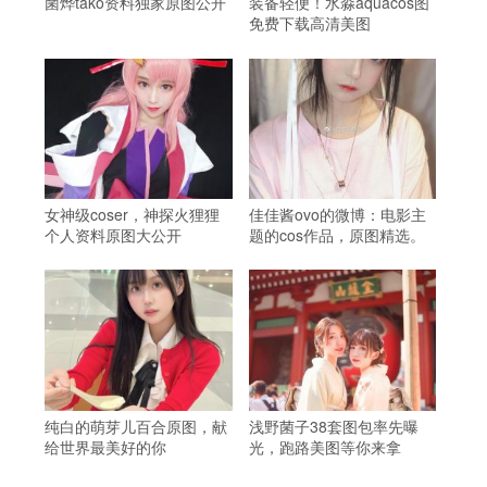
菌烨tako资料独家原图公开
装备轻便！水淼aquacos图
免费下载高清美图
女神级coser，神探火狸狸
佳佳酱ovo的微博：电影主
个人资料原图大公开
题的cos作品，原图精选。
纯白的萌芽儿百合原图，献
浅野菌子38套图包率先曝
给世界最美好的你
光，跑路美图等你来拿