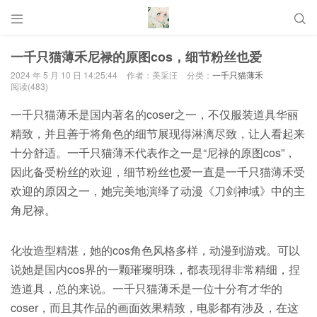


一千只猫薄禾尼禄的原图cos，细节粉丝也爱
2024 年 5 月 10 日 14:25:44
作者：美采汪
分类：
一千只猫薄禾
阅读(483)
一千只猫薄禾是国内著名的coser之一，不仅服装道具华丽
精致，并且善于将角色的细节展现得淋漓尽致，让人看起来
十分舒适。一千只猫薄禾代表作之一是“尼禄的原图cos”，
因此备受粉丝的欢迎，细节粉丝也爱一直是一千只猫薄禾受
欢迎的原因之一，她完美地演绎了动漫《刀剑神域》中的主
角尼禄。
化妆造型精湛，她的cos角色风格多样，动漫到游戏。可以
说她是国内cos界的一颗璀璨明珠，都表现得非常精细，捏
造道具，总的来说。一千只猫薄禾是一位十分有才华的
coser，而且其作品的画面效果精致，电影都有涉及，在这