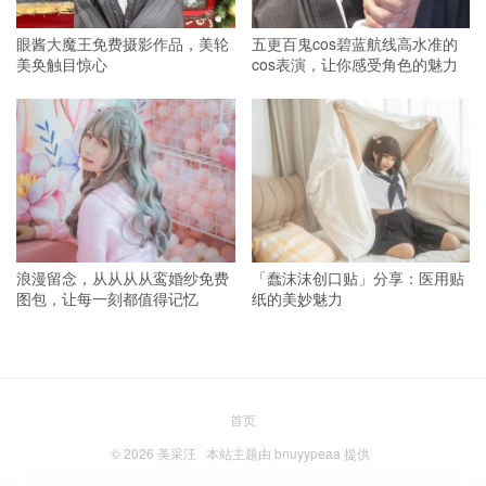
眼酱大魔王免费摄影作品，美轮
五更百鬼cos碧蓝航线高水准的
美奂触目惊心
cos表演，让你感受角色的魅力
浪漫留念，从从从从鸾婚纱免费
「蠢沫沫创口贴」分享：医用贴
图包，让每一刻都值得记忆
纸的美妙魅力
首页
© 2026
美采汪
本站主题由
bnuyypeaa
提供