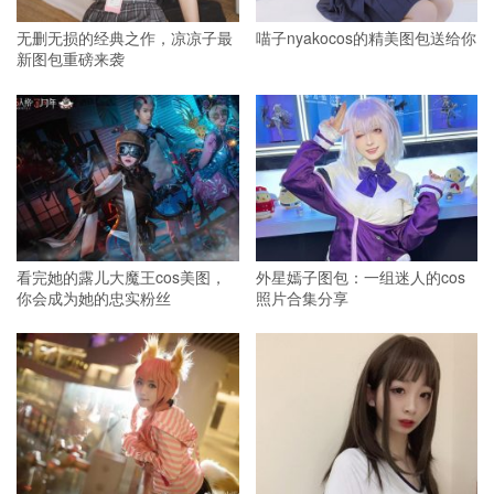
无删无损的经典之作，凉凉子最
喵子nyakocos的精美图包送给你
新图包重磅来袭
看完她的露儿大魔王cos美图，
外星嫣子图包：一组迷人的cos
你会成为她的忠实粉丝
照片合集分享