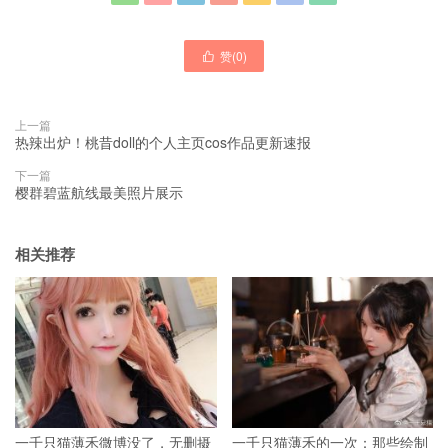
赞(
0
)

上一篇
热辣出炉！桃昔doll的个人主页cos作品更新速报
下一篇
樱群碧蓝航线最美照片展示
相关推荐
一千只猫薄禾微博没了，无删摄
一千只猫薄禾的一次：那些绘制