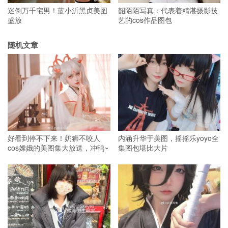
迷倒万千宅男！蓝小沂黑贞美图
韶陌陌写真：代表着精湛摄影技
盛放
艺的cos作品图包
随机文章
好看到停不下来！奶狮不咬人
内涵升华于美图，摇摇乐yoyo全
cos嫦娥的美图集大放送，冲鸭~
集图包堪比大片