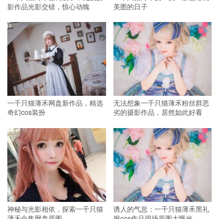
影作品光影交错，惊心动魄
美图的日子
一千只猫薄禾网盘新作品，精选
无法想象一千只猫薄禾粉丝群恶
奇幻cos装扮
劣的摄影作品，居然如此好看
神秘与光影相依，探索一千只猫
诱人的气息：一千只猫薄禾黑礼
薄禾合集网盘原图
服cos作品现场原图大曝光