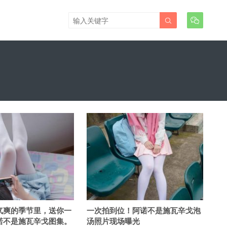


气爽的季节里，送你一
一次拍到位！阿诺不是施瓦辛戈泡
诺不是施瓦辛戈图集。
汤照片现场曝光