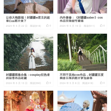
让你大饱眼福！封疆疆w君主的超
内外兼修：《封疆疆saber》cos
美Cos图片来了
作品完美细节素描


0
0
2024 年 5 月 22 日
阅读(618)
2024 年 5 月 19 日
阅读(511)
封疆疆图集合集：cosplay狂热者
不同于其他cos作品，封疆疆百度
的珍贵作品收藏
网盘分享的图片更加超美


0
0
2024 年 5 月 13 日
阅读(390)
2024 年 5 月 8 日
阅读(418)