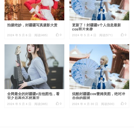
拍摄绝妙，封疆疆写真摄影大赏
更新了！封疆疆v个人信息最新
cos照片来袭


0
0
2024 年 5 月 6 日
阅读(485)
2024 年 5 月 4 日
阅读(571)
全网最全的封疆疆v吉他图包，看
炫酷封疆疆cos蕾姆美图，绝对冲
完之后再也不想离开
击你的眼球


0
0
2024 年 5 月 4 日
阅读(385)
2024 年 4 月 30 日
阅读(500)