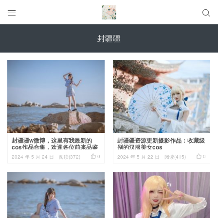


封疆疆
封疆疆w微博，这里有我最新的
封疆疆资源更新摄影作品：收藏级
cos作品合集，欢迎各位前来品鉴
别的汉服美女cos


0
0
2024 年 5 月 24 日
阅读(372)
2024 年 5 月 22 日
阅读(415)