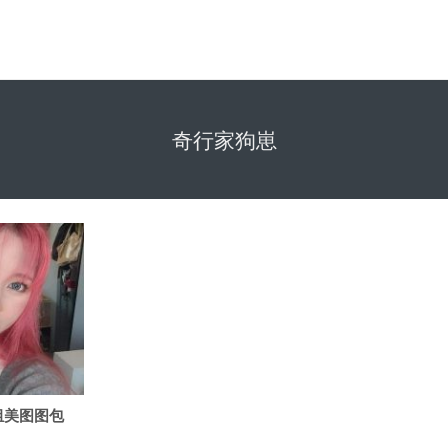
奇行家狗崽
组美图图包